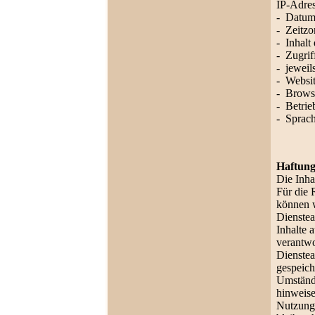
IP-Adre
- Datum
- Zeitz
- Inhalt
- Zugrif
- jeweil
- Websit
- Brows
- Betrie
- Sprach
Haftung
Die Inhal
Für die R
können 
Dienstea
Inhalte 
verantwo
Dienstea
gespeich
Umstände
hinweise
Nutzung