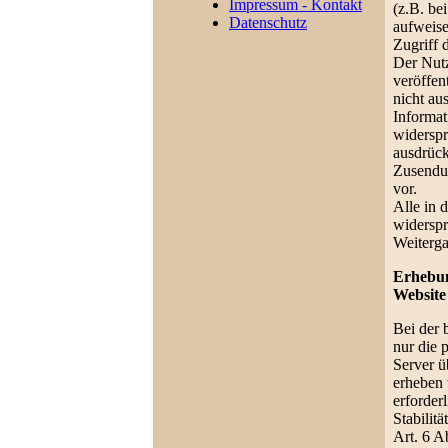
Impressum - Kontakt
(z.B. be
Datenschutz
aufweise
Zugriff d
Der Nut
veröffen
nicht au
Informat
widerspr
ausdrück
Zusendu
vor.
Alle in 
widerspr
Weiterga
Erhebun
Website
Bei der 
nur die 
Server ü
erheben 
erforder
Stabilit
Art. 6 A