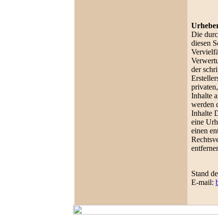
Urheber
Die durc
diesen S
Vervielf
Verwertu
der schr
Erstelle
privaten
Inhalte 
werden d
Inhalte 
eine Urh
einen e
Rechtsve
entferne
Stand d
E-mail: