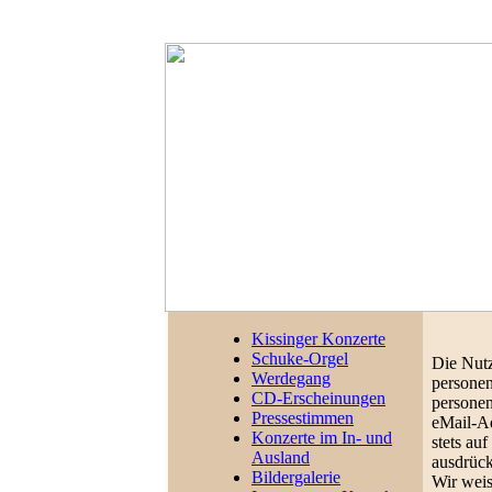
Kissinger Konzerte
Schuke-Orgel
Die Nutz
Werdegang
personen
CD-Erscheinungen
personen
Pressestimmen
eMail-Ad
Konzerte im In- und
stets au
Ausland
ausdrück
Bildergalerie
Wir weis