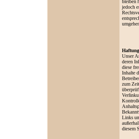
bleiben 
jedoch e
Rechtsv
entsprec
umgehen
Haftung
Unser An
deren In
diese fr
Inhalte d
Betreibe
zum Zeit
überprüf
Verlinku
Kontroll
Anhaltsp
Bekanntw
Links um
außerhal
diesem 